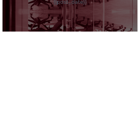
{{post_date}}