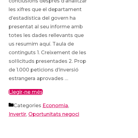
conclusions després d’analitzar
les xifres que el departament
d’estadística del govern ha
presentat al seu informe amb
totes les dades rellevants que
us resumim aquí. Taula de
continguts 1. Creixement de les
sol·licituds presentades 2. Prop
de 1.000 peticions d’inversió
estrangera aprovades …
Llegir-ne més
Categories
Economia
,
Invertir
,
Oportunitats negoci