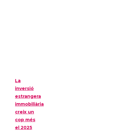
La
inversió
estrangera
immobiliària
creix un
cop més
el 2025