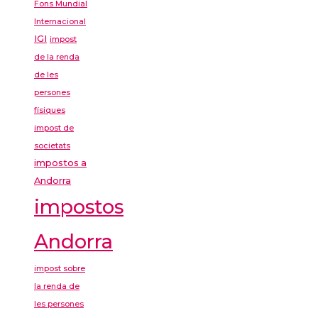
Fons Mundial
Internacional
IGI
impost
de la renda
de les
persones
físiques
impost de
societats
impostos a
Andorra
impostos
Andorra
impost sobre
la renda de
les persones