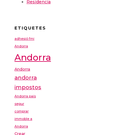
Residencia
ETIQUETES
adhesió fmi
Andorra
Andorra
Andorra
andorra
impostos
Andorra país
segur
comprar
immoble a
Andorra
Crear