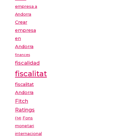
empresa a
Andorra
Crear
empresa
en
Andorra
finances
fiscalidad
fiscalitat
fiscalitat
Andorra
Fitch
Ratings
Fons
FMI
monetari
internacional