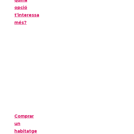
quina
opció
t’interessa
més?
Comprar
un
habitatge