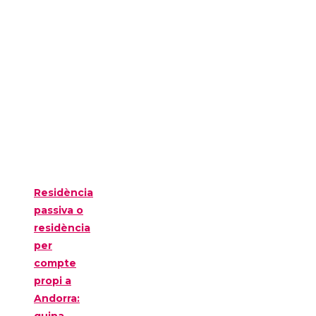
Residència
passiva o
residència
per
compte
propi a
Andorra: