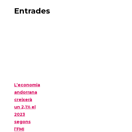
Entrades
L’economia
andorrana
creixerà
un 2,1% el
2023
segons
l’FMI