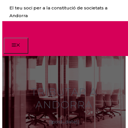
Vés
El teu soci per a la constitució de societats a
al
Andorra
contingut
Menu
TRIBUTAR A
ANDORRA
{{post_date}}