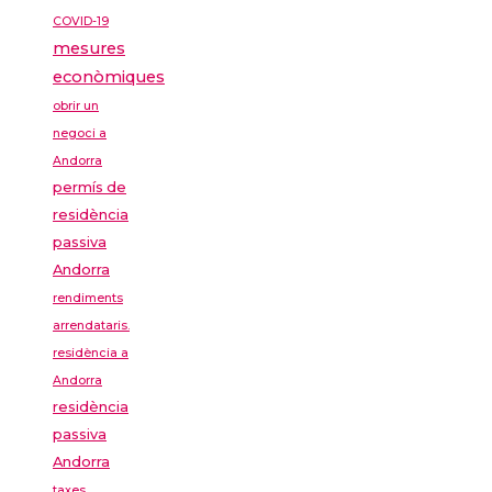
COVID-19
mesures
econòmiques
obrir un
negoci a
Andorra
permís de
residència
passiva
Andorra
rendiments
arrendataris.
residència a
Andorra
residència
passiva
Andorra
taxes