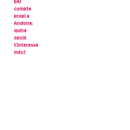
per
compte
propi a
Andorra:
quina
opció
t’interessa
més?