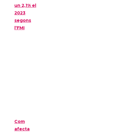
un 2,1% el
2023
segons
l’FMI
Com
afecta