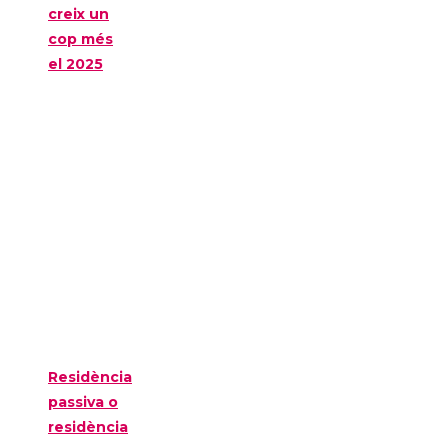
creix un
cop més
el 2025
Residència
passiva o
residència