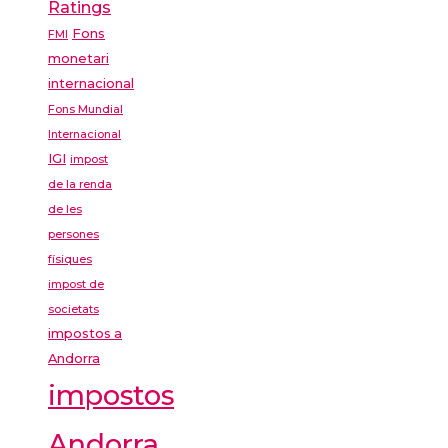
Ratings
Fons
FMI
monetari
internacional
Fons Mundial
Internacional
IGI
impost
de la renda
de les
persones
físiques
impost de
societats
impostos a
Andorra
impostos
Andorra