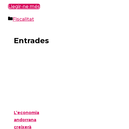
Llegir-ne més
Categories
Fiscalitat
Entrades
L’economia
andorrana
creixerà