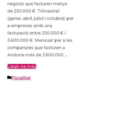
negocis que facturen menys
de 250.000 €. Trimestral:
(gener, abril, juliol i octubre): per
a empreses amb una
facturació entre 250.000 € i
3.600.000 €. Mensual: per a les
companyies que facturen a
Andorra més de 3.600.000 …
Llegir-ne més
Categories
Fiscalitat