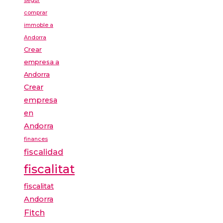
segur
comprar
immoble a
Andorra
Crear
empresa a
Andorra
Crear
empresa
en
Andorra
finances
fiscalidad
fiscalitat
fiscalitat
Andorra
Fitch