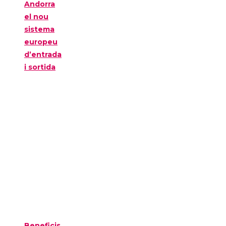
Andorra
el nou
sistema
europeu
d’entrada
i sortida
Beneficis