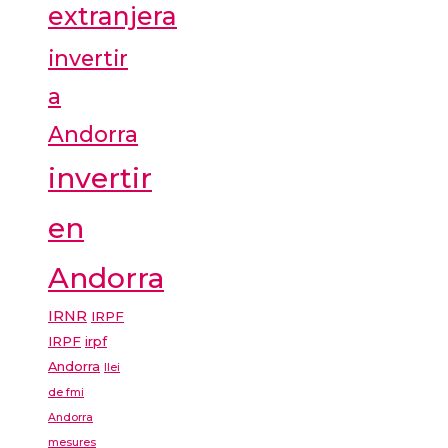
extranjera
invertir
a
Andorra
invertir
en
Andorra
IRNR
IRPF
IRPF
irpf
Andorra
llei
de fmi
Andorra
mesures