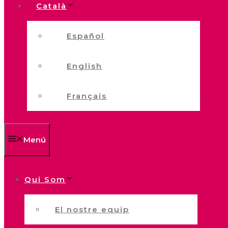
Català
Español
English
Français
Menú
Qui Som
El nostre equip