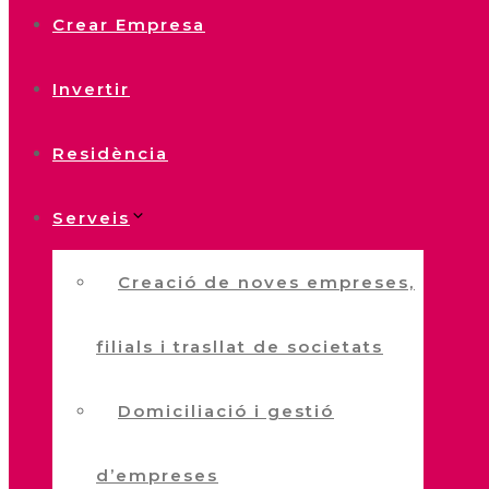
Crear Empresa
Invertir
Residència
Serveis
Creació de noves empreses,
filials i trasllat de societats
Domiciliació i gestió
d’empreses