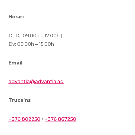
Horari
Dl-Dj: 09:00h – 17:00h |
Dv: 09:00h – 15:00h
Email
advantia@advantia.ad
Truca’ns
+376 802250
/
+376 867250