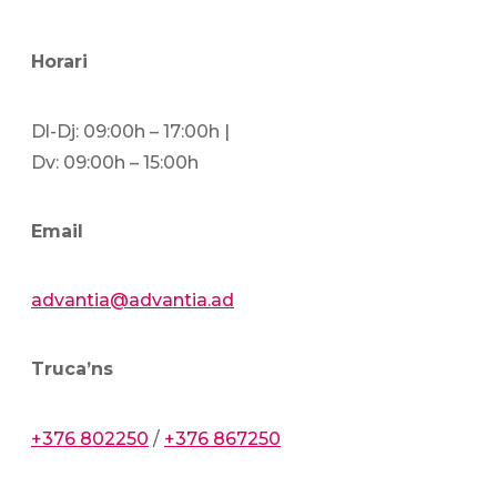
Horari
Dl-Dj: 09:00h – 17:00h |
Dv: 09:00h – 15:00h
Email
advantia@advantia.ad
Truca’ns
+376 802250
/
+376 867250