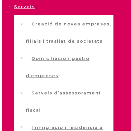
Serveis
Creació de noves empreses,
filials i trasllat de societats
Domiciliació i gestió
d’empreses
Serveis d’assessorament
fiscal
Immigració i residència a