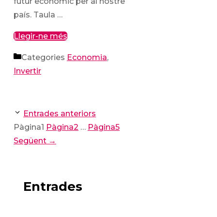
futur econòmic per al nostre
país. Taula …
Llegir-ne més
Categories
Economia
,
Invertir
Entrades anteriors
Pàgina
1
Pàgina
2
…
Pàgina
5
Següent
→
Entrades