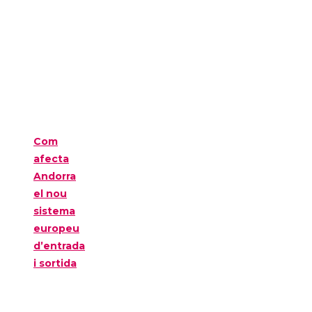
Com
afecta
Andorra
el nou
sistema
europeu
d’entrada
i sortida