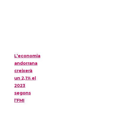
L’economia
andorrana
creixerà
un 2,1% el
2023
segons
l’FMI