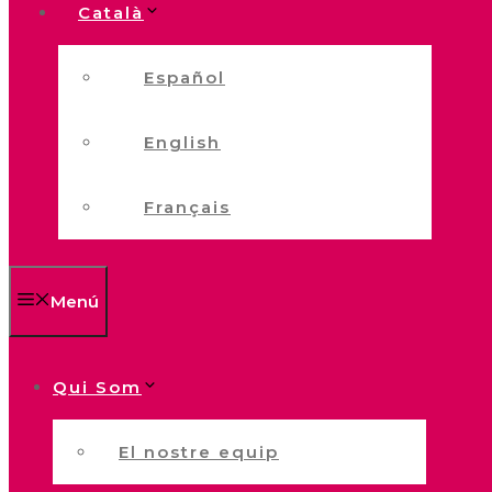
Català
Español
English
Français
Menú
Qui Som
El nostre equip