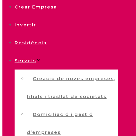
Crear Empresa
Invertir
Residència
Serveis
Creació de noves empreses,
filials i trasllat de societats
Domiciliació i gestió
d’empreses