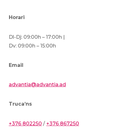
Horari
Dl-Dj: 09:00h – 17:00h |
Dv: 09:00h – 15:00h
Email
advantia@advantia.ad
Truca’ns
+376 802250
/
+376 867250