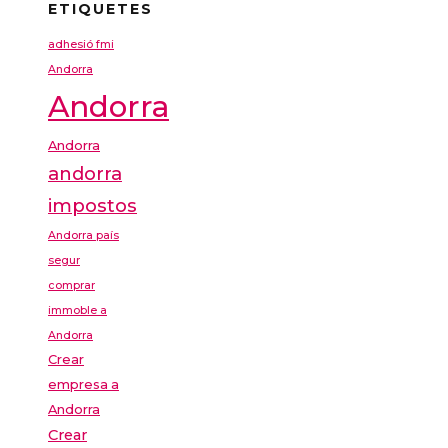
ETIQUETES
adhesió fmi
Andorra
Andorra
Andorra
andorra
impostos
Andorra país
segur
comprar
immoble a
Andorra
Crear
empresa a
Andorra
Crear