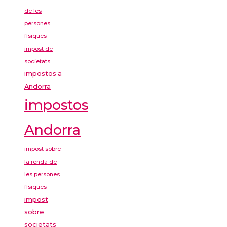
de les
persones
físiques
impost de
societats
impostos a
Andorra
impostos
Andorra
impost sobre
la renda de
les persones
físiques
impost
sobre
societats