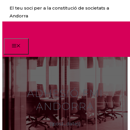
Vés
El teu soci per a la constitució de societats a
al
Andorra
contingut
Menu
ADHESIÓ FMI
ANDORRA
{{post_date}}