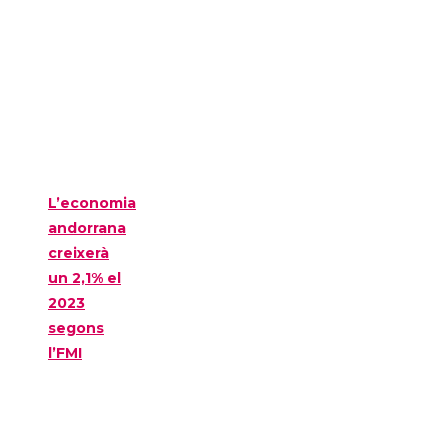
L’economia
andorrana
creixerà
un 2,1% el
2023
segons
l’FMI