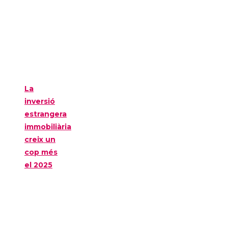
La
inversió
estrangera
immobiliària
creix un
cop més
el 2025