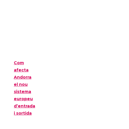
Com
afecta
Andorra
el nou
sistema
europeu
d’entrada
i sortida