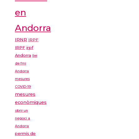
en
Andorra
IRNR
IRPF
IRPF
irpf
Andorra
llei
de fmi
Andorra
mesures
COVID-19
mesures
econòmiques
obrir un
negoci a
Andorra
permís de