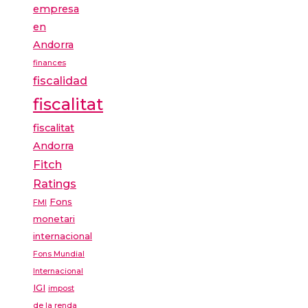
empresa
en
Andorra
finances
fiscalidad
fiscalitat
fiscalitat
Andorra
Fitch
Ratings
Fons
FMI
monetari
internacional
Fons Mundial
Internacional
IGI
impost
de la renda