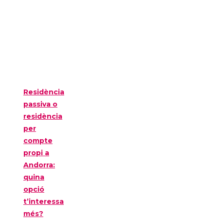
Residència
passiva o
residència
per
compte
propi a
Andorra:
quina
opció
t’interessa
més?