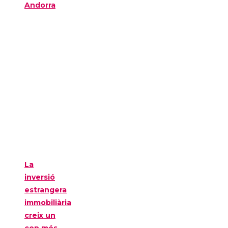
Andorra
La
inversió
estrangera
immobiliària
creix un
cop més