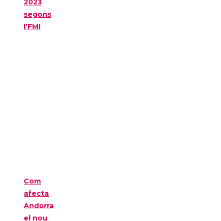
2023
segons
l’FMI
Com
afecta
Andorra
el nou