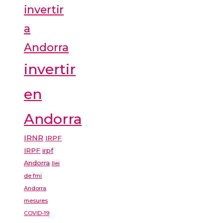
invertir
a
Andorra
invertir
en
Andorra
IRNR
IRPF
IRPF
irpf
Andorra
llei
de fmi
Andorra
mesures
COVID-19