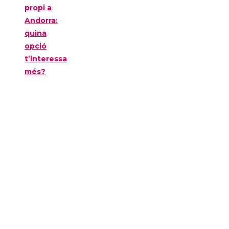
propi a
Andorra:
quina
opció
t’interessa
més?