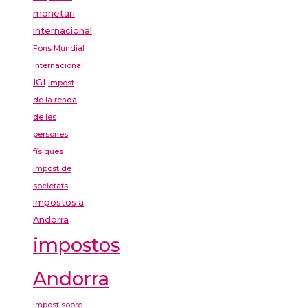
monetari
internacional
Fons Mundial
Internacional
IGI
impost
de la renda
de les
persones
físiques
impost de
societats
impostos a
Andorra
impostos
Andorra
impost sobre