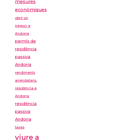
mesures
econòmiques
obrir un
negoci a
Andorra
permís de
residència
passiva
Andorra
rendiments
arrendataris.
residència a
Andorra
residència
passiva
Andorra
taxes
viure a