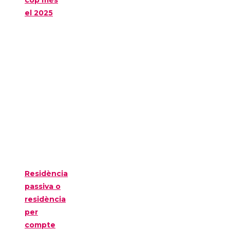
el 2025
Residència
passiva o
residència
per
compte