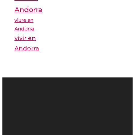
Andorra
viure en
Andorra
vivir en
Andorra