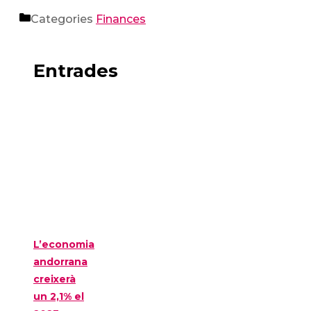
Categories
Finances
Entrades
L’economia
andorrana
creixerà
un 2,1% el