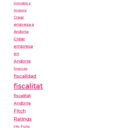
immoble a
Andorra
Crear
empresa a
Andorra
Crear
empresa
en
Andorra
finances
fiscalidad
fiscalitat
fiscalitat
Andorra
Fitch
Ratings
Fons
FMI