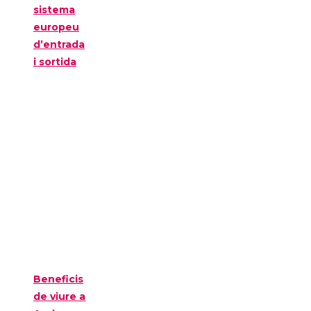
sistema
europeu
d’entrada
i sortida
Beneficis
de viure a