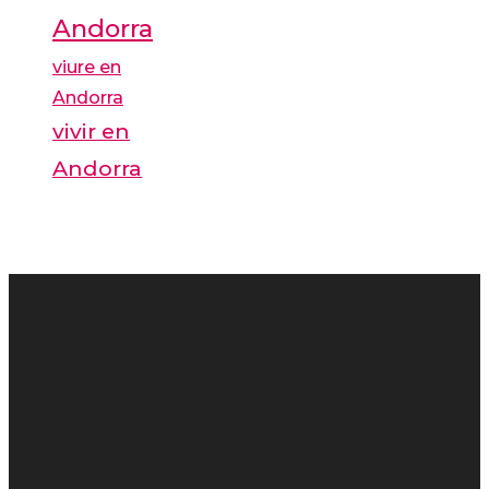
Andorra
viure en
Andorra
vivir en
Andorra