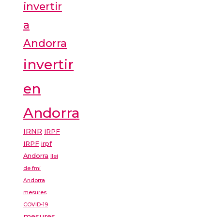
invertir
a
Andorra
invertir
en
Andorra
IRNR
IRPF
IRPF
irpf
Andorra
llei
de fmi
Andorra
mesures
COVID-19
mesures