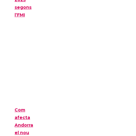
segons
l’FMI
Com
afecta
Andorra
el nou