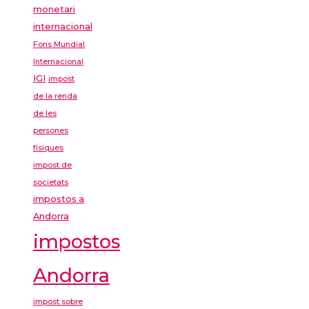
monetari
internacional
Fons Mundial
Internacional
IGI
impost
de la renda
de les
persones
físiques
impost de
societats
impostos a
Andorra
impostos
Andorra
impost sobre