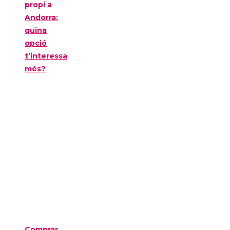
propi a
Andorra:
quina
opció
t’interessa
més?
Comprar