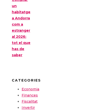
un
habitatge
a Andorra
com a
estranger
al 2026:
tot el que
has de
saber
CATEGORIES
Economia
Finances
Fiscalitat
Invertir