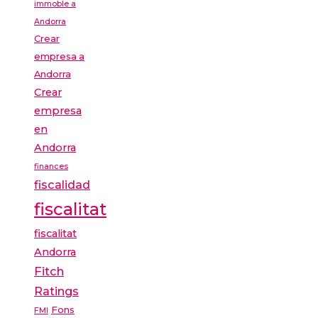
immoble a
Andorra
Crear
empresa a
Andorra
Crear
empresa
en
Andorra
finances
fiscalidad
fiscalitat
fiscalitat
Andorra
Fitch
Ratings
Fons
FMI