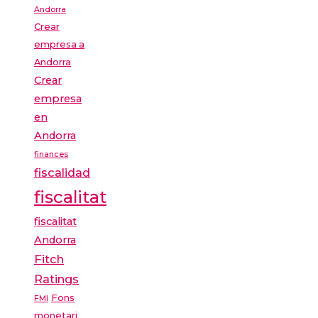
Andorra
Crear
empresa a
Andorra
Crear
empresa
en
Andorra
finances
fiscalidad
fiscalitat
fiscalitat
Andorra
Fitch
Ratings
Fons
FMI
monetari