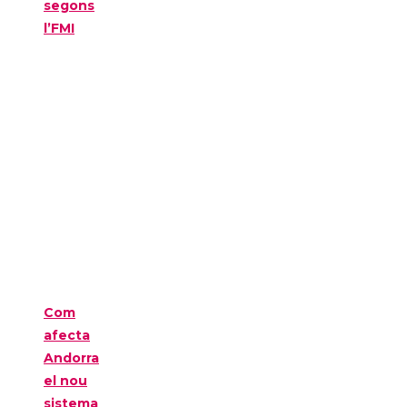
segons
l’FMI
Com
afecta
Andorra
el nou
sistema