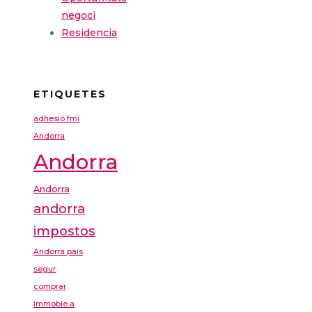
negoci
Residencia
ETIQUETES
adhesió fmi
Andorra
Andorra
Andorra
andorra
impostos
Andorra país
segur
comprar
immoble a