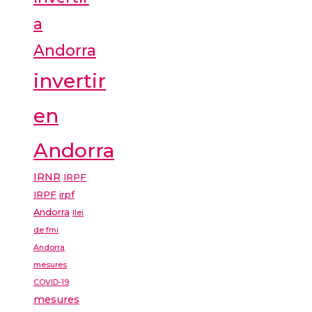
a
Andorra
invertir
en
Andorra
IRNR
IRPF
IRPF
irpf
Andorra
llei
de fmi
Andorra
mesures
COVID-19
mesures