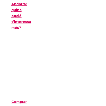
Andorra:
quina
opció
t’interessa
més?
Comprar