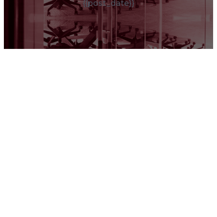
{{post_date}}