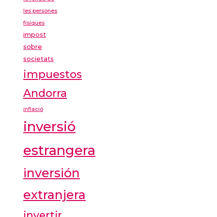
les persones
físiques
impost
sobre
societats
impuestos
Andorra
inflació
inversió
estrangera
inversión
extranjera
invertir