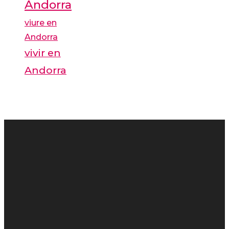
Andorra
viure en
Andorra
vivir en
Andorra