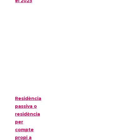
el 2025
Residència
passiva o
residència
per
compte
propi a