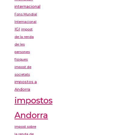
internacional
Fons Mundial
Internacional
IGI
impost
de la renda
de les
persones
físiques
impost de
societats
impostos a
Andorra
impostos
Andorra
impost sobre
la renda de