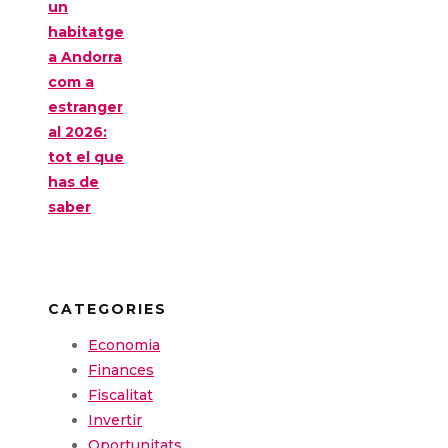
un
habitatge
a Andorra
com a
estranger
al 2026:
tot el que
has de
saber
CATEGORIES
Economia
Finances
Fiscalitat
Invertir
Oportunitats