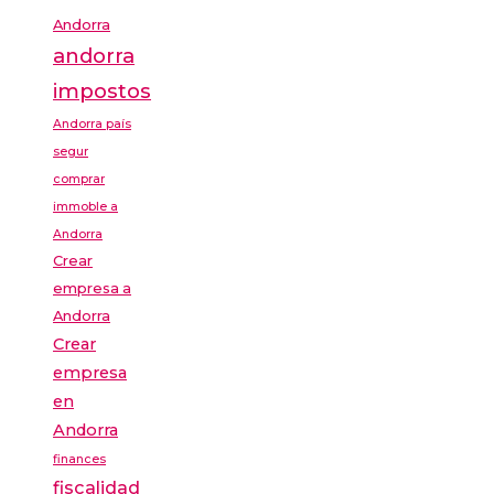
Andorra
andorra
impostos
Andorra país
segur
comprar
immoble a
Andorra
Crear
empresa a
Andorra
Crear
empresa
en
Andorra
finances
fiscalidad