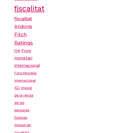
fiscalitat
fiscalitat
Andorra
Fitch
Ratings
Fons
FMI
monetari
internacional
Fons Mundial
Internacional
IGI
impost
de la renda
de les
persones
físiques
impost de
societats