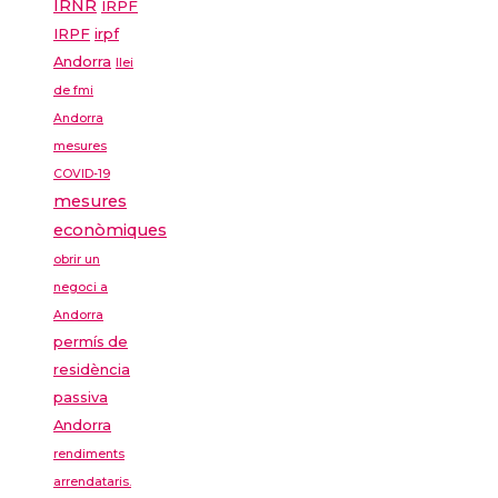
IRNR
IRPF
IRPF
irpf
Andorra
llei
de fmi
Andorra
mesures
COVID-19
mesures
econòmiques
obrir un
negoci a
Andorra
permís de
residència
passiva
Andorra
rendiments
arrendataris.