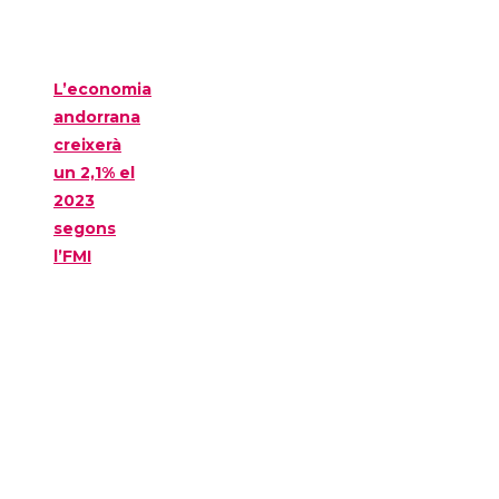
L’economia
andorrana
creixerà
un 2,1% el
2023
segons
l’FMI