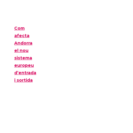
Com
afecta
Andorra
el nou
sistema
europeu
d’entrada
i sortida