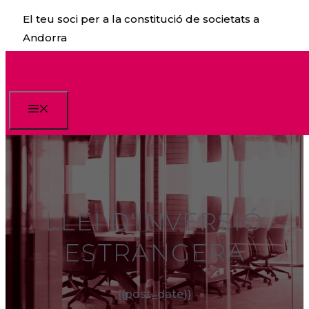
Vés
El teu soci per a la constitució de societats a
al
Andorra
contingut
Menu
LLEI D'INVERSIÓ
ESTRANGERA
{{post_date}}