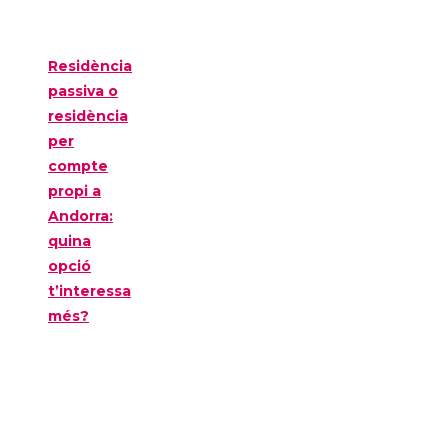
Residència
passiva o
residència
per
compte
propi a
Andorra:
quina
opció
t’interessa
més?