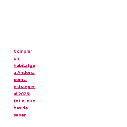
Comprar
un
habitatge
a Andorra
com a
estranger
al 2026:
tot el que
has de
saber