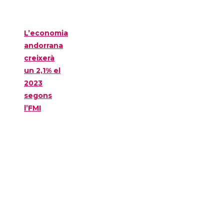
L’economia
andorrana
creixerà
un 2,1% el
2023
segons
l’FMI