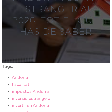
ESTRANGER AL
2026: TOT EL QUE
HAS DE SABER
Tags:
Andorra
fiscalitat
impostos Andorra
inversió estrangera
invertir en Andorra