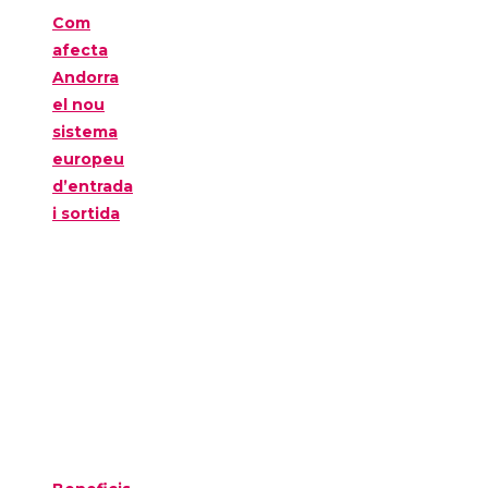
Com
afecta
Andorra
el nou
sistema
europeu
d’entrada
i sortida