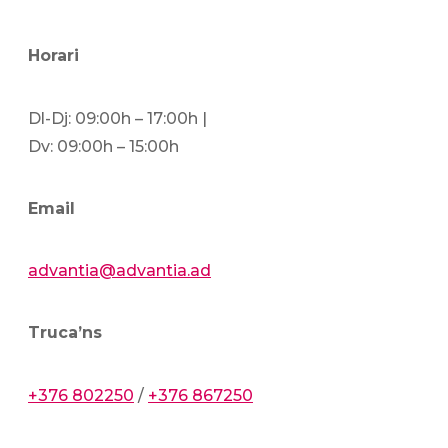
Horari
Dl-Dj: 09:00h – 17:00h |
Dv: 09:00h – 15:00h
Email
advantia@advantia.ad
Truca’ns
+376 802250
/
+376 867250