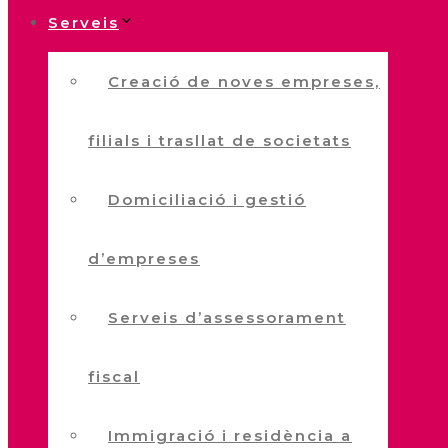
Serveis
Creació de noves empreses,
filials i trasllat de societats
Domiciliació i gestió
d’empreses
Serveis d’assessorament
fiscal
Immigració i residència a