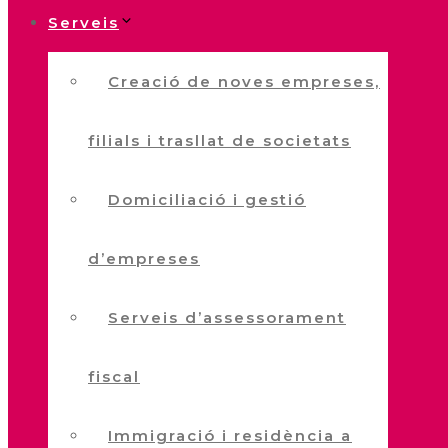
Serveis
Creació de noves empreses,
filials i trasllat de societats
Domiciliació i gestió
d’empreses
Serveis d’assessorament
fiscal
Immigració i residència a