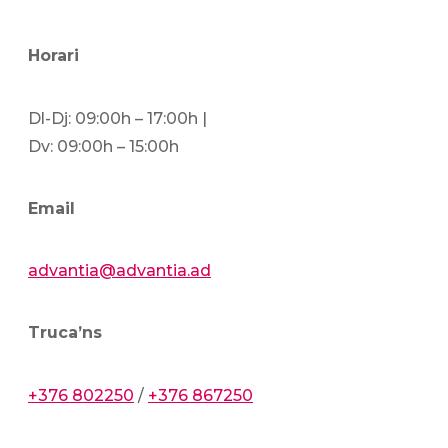
Horari
Dl-Dj: 09:00h – 17:00h |
Dv: 09:00h – 15:00h
Email
advantia@advantia.ad
Truca’ns
+376 802250
/
+376 867250