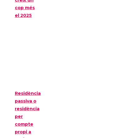
cop més
el 2025
Residència
passiva o
residència
per
compte
propi a