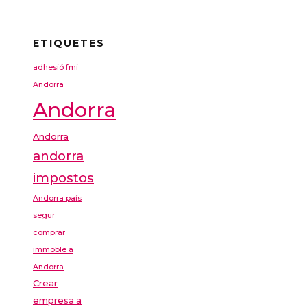
ETIQUETES
adhesió fmi
Andorra
Andorra
Andorra
andorra
impostos
Andorra país
segur
comprar
immoble a
Andorra
Crear
empresa a