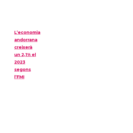
L’economia
andorrana
creixerà
un 2,1% el
2023
segons
l’FMI