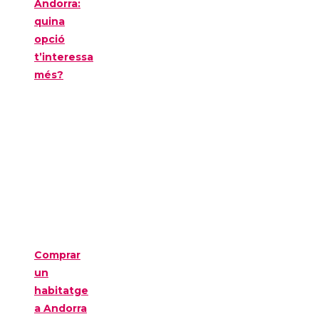
Andorra:
quina
opció
t’interessa
més?
Comprar
un
habitatge
a Andorra