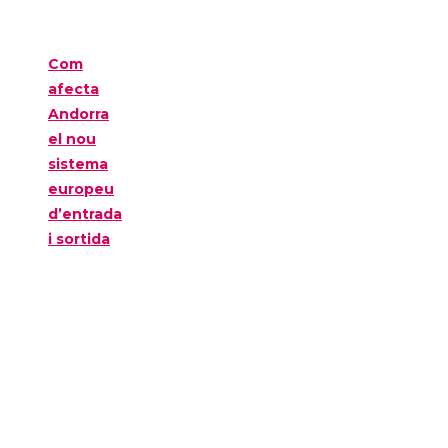
Com
afecta
Andorra
el nou
sistema
europeu
d’entrada
i sortida