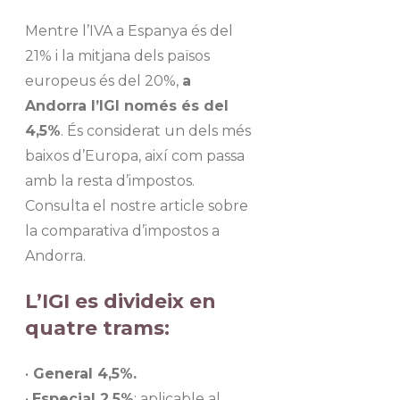
Mentre l’IVA a Espanya és del
21% i la mitjana dels països
europeus és del 20%,
a
Andorra l’IGI només és del
4,5%
. És considerat un dels més
baixos d’Europa, així com passa
amb la resta d’impostos.
Consulta el nostre article sobre
la comparativa d’impostos a
Andorra.
L’IGI es divideix en
quatre trams:
•
General 4,5%.
•
Especial 2,5%
: aplicable al