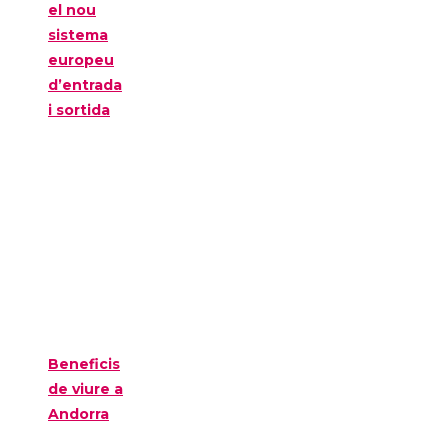
el nou
sistema
europeu
d’entrada
i sortida
Beneficis
de viure a
Andorra