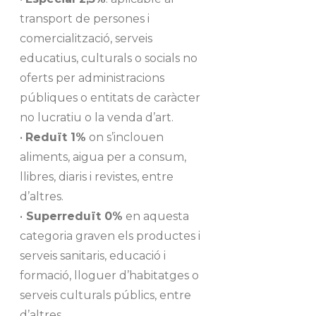
transport de persones i
comercialització, serveis
educatius, culturals o socials no
oferts per administracions
públiques o entitats de caràcter
no lucratiu o la venda d’art.
•
Reduït 1%
on s’inclouen
aliments, aigua per a consum,
llibres, diaris i revistes, entre
d’altres.
•
Superreduït 0%
en aquesta
categoria graven els productes i
serveis sanitaris, educació i
formació, lloguer d’habitatges o
serveis culturals públics, entre
d’altres.