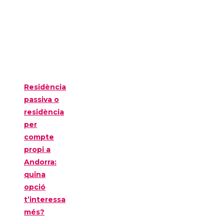
Residència
passiva o
residència
per
compte
propi a
Andorra:
quina
opció
t’interessa
més?