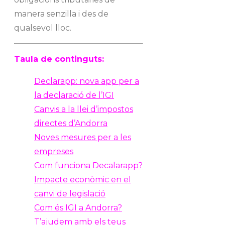
manera senzilla i des de
qualsevol lloc.
Taula de continguts:
Declarapp: nova app per a
la declaració de l’IGI
Canvis a la llei d’impostos
directes d’Andorra
Noves mesures per a les
empreses
Com funciona Decalarapp?
Impacte econòmic en el
canvi de legislació
Com és IGI a Andorra?
T’ajudem amb els teus