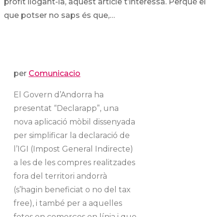
profit llogant-la, aquest article t’interessa. Perquè el
que potser no saps és que,…
per
Comunicacio
El Govern d’Andorra ha
presentat “Declarapp”, una
nova aplicació mòbil dissenyada
per simplificar la declaració de
l’IGI (Impost General Indirecte)
a les de les compres realitzades
fora del territori andorrà
(s’hagin beneficiat o no del tax
free), i també per a aquelles
fetes en comerços en línia i que