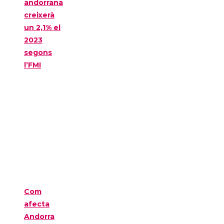
andorrana
creixerà
un 2,1% el
2023
segons
l’FMI
Com
afecta
Andorra