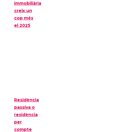
immobiliària
creix un
cop més
el 2025
Residència
passiva o
residència
per
compte