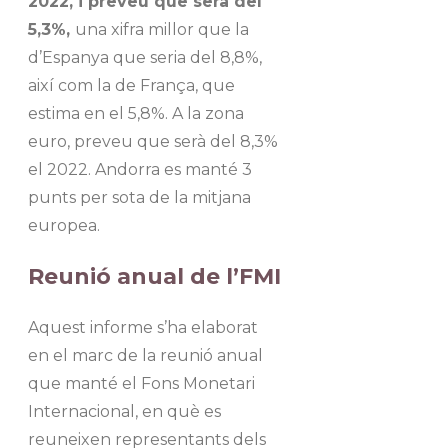
2022, i preveu que serà del
5,3%,
una xifra millor que la
d’Espanya que seria del 8,8%,
així com la de França, que
estima en el 5,8%. A la zona
euro, preveu que serà del 8,3%
el 2022. Andorra es manté 3
punts per sota de la mitjana
europea.
Reunió anual de l’FMI
Aquest informe s’ha elaborat
en el marc de la reunió anual
que manté el Fons Monetari
Internacional, en què es
reuneixen representants dels