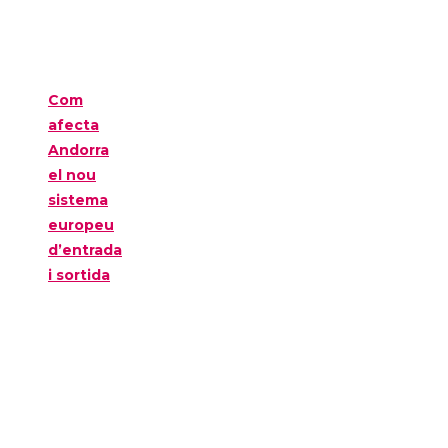
Com
afecta
Andorra
el nou
sistema
europeu
d’entrada
i sortida