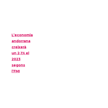
L’economia
andorrana
creixerà
un 2,1% el
2023
segons
l’FMI