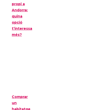
propi a
Andorra:
quina
opció
t’interessa
més?
Comprar
un
habitatge