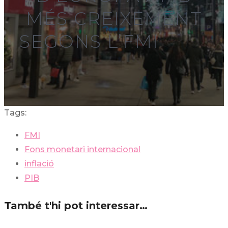
MÉS CREIXEMENT
SEGONS L’FMI
Tags:
FMI
Fons monetari internacional
inflació
PIB
També t'hi pot interessar…