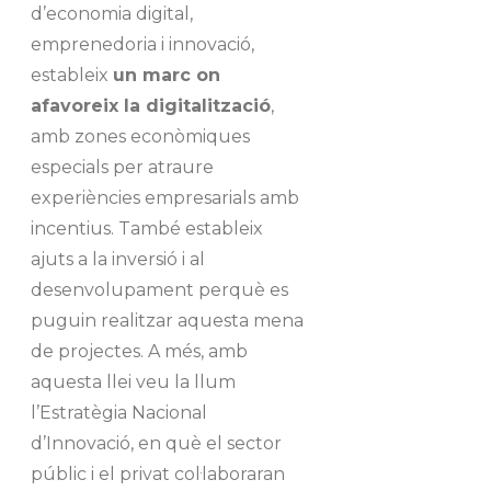
d’economia digital,
emprenedoria i innovació,
estableix
un marc on
afavoreix la digitalització
,
amb zones econòmiques
especials per atraure
experiències empresarials amb
incentius. També estableix
ajuts a la inversió i al
desenvolupament perquè es
puguin realitzar aquesta mena
de projectes. A més, amb
aquesta llei veu la llum
l’Estratègia Nacional
d’Innovació, en què el sector
públic i el privat col·laboraran