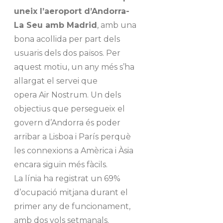
uneix l’aeroport d’Andorra-
La Seu amb Madrid
, amb una
bona acollida per part dels
usuaris dels dos països. Per
aquest motiu, un any més s’ha
allargat el servei que
opera Air Nostrum. Un dels
objectius que persegueix el
govern d’Andorra és poder
arribar a Lisboa i París perquè
les connexions a Amèrica i Àsia
encara siguin més fàcils.
La línia ha registrat un 69%
d’ocupació mitjana durant el
primer any de funcionament,
amb dos vols setmanals.