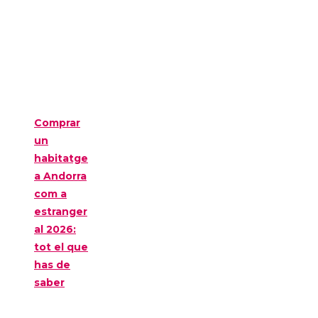
Comprar
un
habitatge
a Andorra
com a
estranger
al 2026:
tot el que
has de
saber