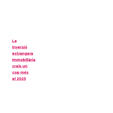
La
inversió
estrangera
immobiliària
creix un
cop més
el 2025