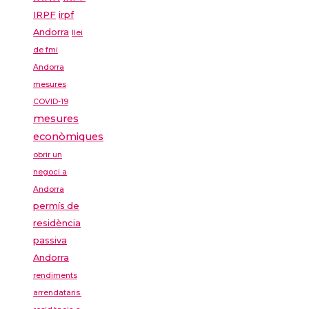
IRPF
irpf
Andorra
llei
de fmi
Andorra
mesures
COVID-19
mesures
econòmiques
obrir un
negoci a
Andorra
permís de
residència
passiva
Andorra
rendiments
arrendataris.