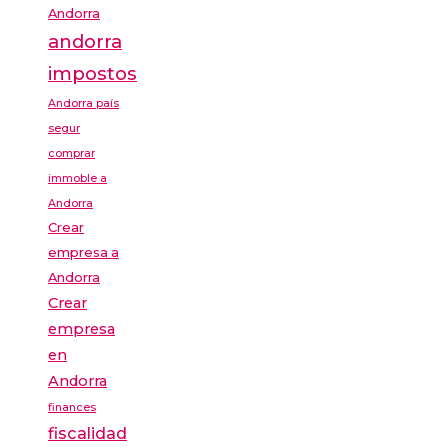
Andorra
andorra
impostos
Andorra país
segur
comprar
immoble a
Andorra
Crear
empresa a
Andorra
Crear
empresa
en
Andorra
finances
fiscalidad