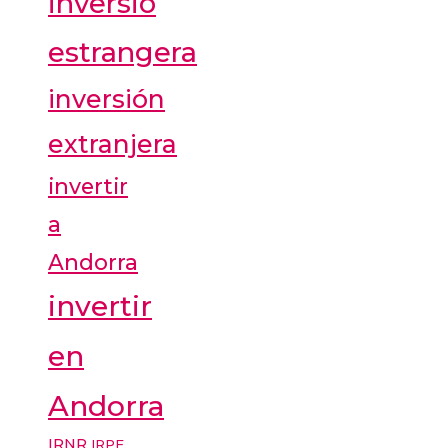
inversió
estrangera
inversión
extranjera
invertir
a
Andorra
invertir
en
Andorra
IRNR
IRPF