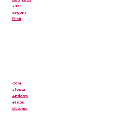
2023
segons
l’FMI
Com
afecta
Andorra
el nou
sistema