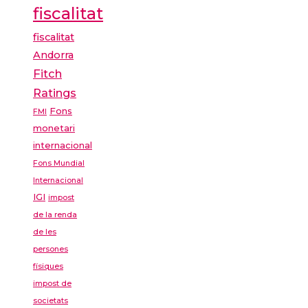
fiscalitat
fiscalitat
Andorra
Fitch
Ratings
Fons
FMI
monetari
internacional
Fons Mundial
Internacional
IGI
impost
de la renda
de les
persones
físiques
impost de
societats