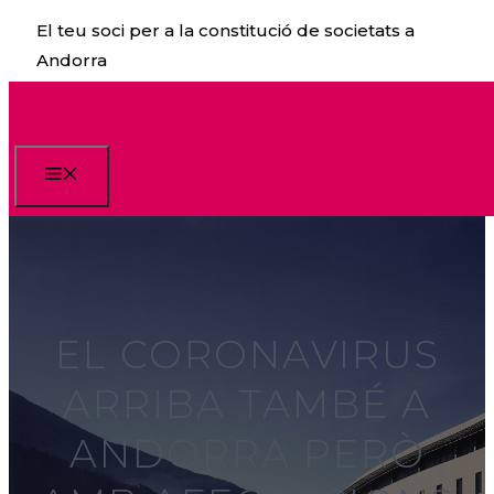
Vés
El teu soci per a la constitució de societats a
al
Andorra
contingut
Menu
EL CORONAVIRUS
ARRIBA TAMBÉ A
ANDORRA PERÒ