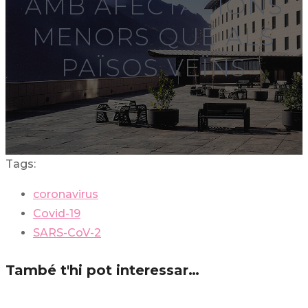
AMB AFECTACIONS
MENORS QUE ALS
PAÏSOS VEÏNS
Tags:
coronavirus
Covid-19
SARS-CoV-2
També t'hi pot interessar…