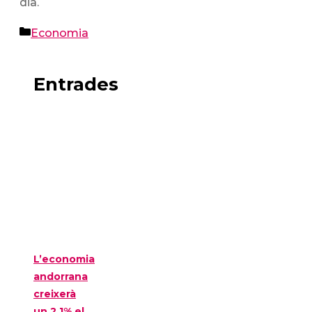
dia.
Categories
Economia
Entrades
L’economia
andorrana
creixerà
un 2,1% el