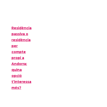
Residència
passiva o
residència
per
compte
propi a
Andorra:
quina
opció
t’interessa
més?