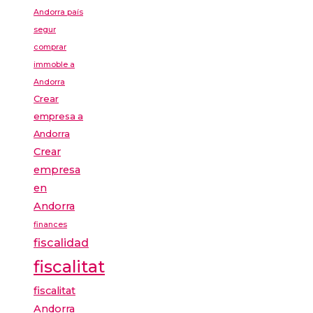
Andorra país
segur
comprar
immoble a
Andorra
Crear
empresa a
Andorra
Crear
empresa
en
Andorra
finances
fiscalidad
fiscalitat
fiscalitat
Andorra