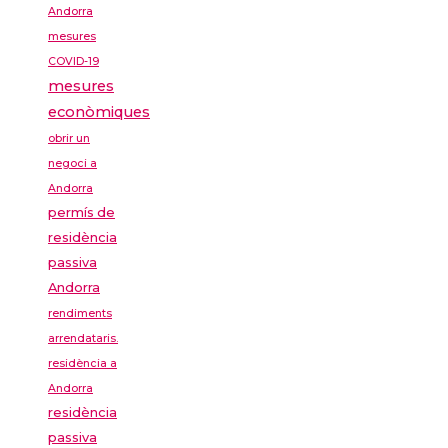
Andorra
mesures
COVID-19
mesures
econòmiques
obrir un
negoci a
Andorra
permís de
residència
passiva
Andorra
rendiments
arrendataris.
residència a
Andorra
residència
passiva