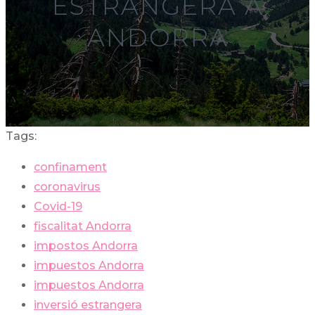
ESTRANGERA A
ANDORRA
Tags:
confinament
coronavirus
Covid-19
fiscalitat Andorra
impostos Andorra
impuestos Andorra
impuestos Andorra
inversió estrangera