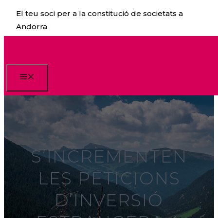
Vés
El teu soci per a la constitució de societats a
al
Andorra
contingut
Menu
S’INCREMENTEN
LES PETICIONS
D’INVERSIÓ