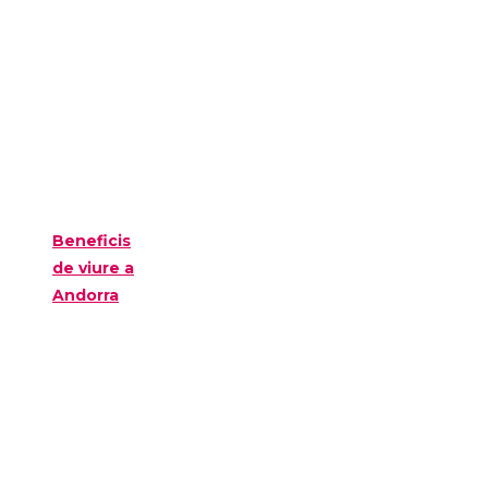
Beneficis
de viure a
Andorra