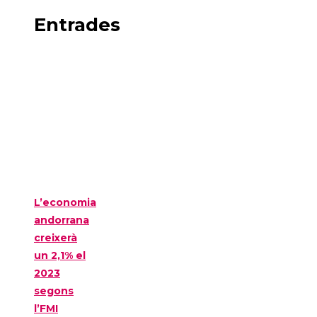
Entrades
L’economia
andorrana
creixerà
un 2,1% el
2023
segons
l’FMI