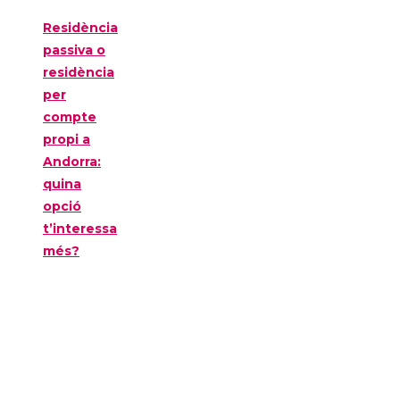
Residència
passiva o
residència
per
compte
propi a
Andorra:
quina
opció
t’interessa
més?