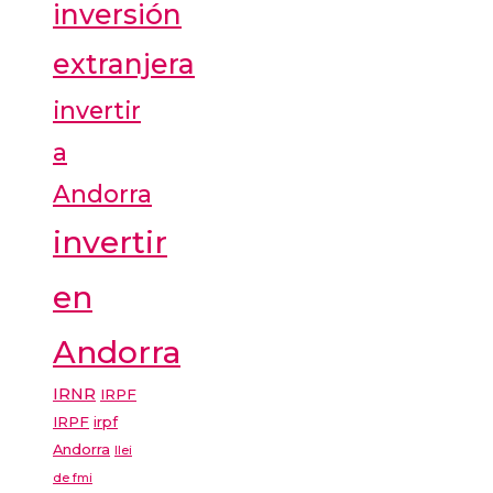
inversión
extranjera
invertir
a
Andorra
invertir
en
Andorra
IRNR
IRPF
IRPF
irpf
Andorra
llei
de fmi