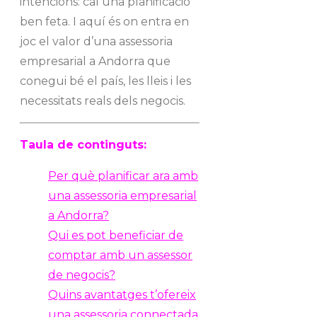
intencions: cal una planificació
ben feta. I aquí és on entra en
joc el valor d’una assessoria
empresarial a Andorra que
conegui bé el país, les lleis i les
necessitats reals dels negocis.
Taula de continguts:
Per què planificar ara amb
una assessoria empresarial
a Andorra?
Qui es pot beneficiar de
comptar amb un assessor
de negocis?
Quins avantatges t’ofereix
una assessoria connectada