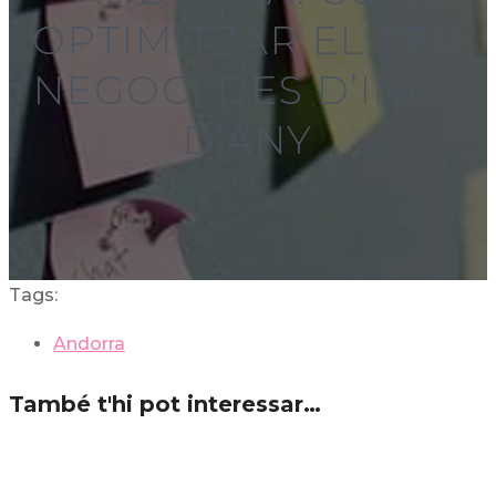
OPTIMITZAR EL TEU
NEGOCI DES D’INICI
D’ANY
Tags:
Andorra
També t'hi pot interessar…