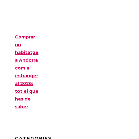
Comprar
un
habitatge
a Andorra
com a
estranger
al 2026:
tot el que
has de
saber
CATEGORIES