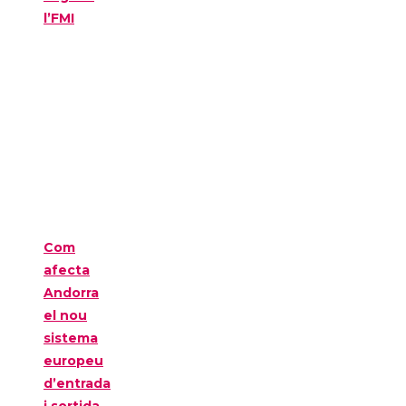
l’FMI
Com
afecta
Andorra
el nou
sistema
europeu
d’entrada