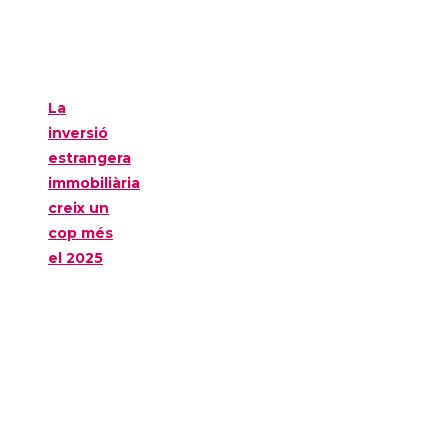
La
inversió
estrangera
immobiliària
creix un
cop més
el 2025