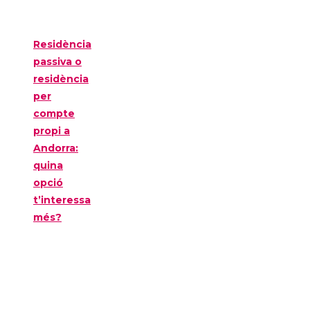
Residència
passiva o
residència
per
compte
propi a
Andorra:
quina
opció
t’interessa
més?