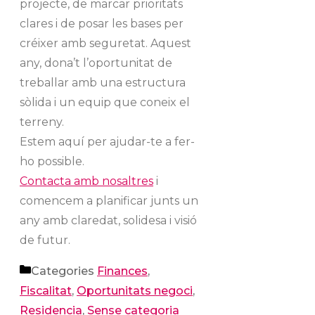
projecte, de marcar prioritats
clares i de posar les bases per
créixer amb seguretat. Aquest
any, dona’t l’oportunitat de
treballar amb una estructura
sòlida i un equip que coneix el
terreny.
Estem aquí per ajudar-te a fer-
ho possible.
Contacta amb nosaltres
i
comencem a planificar junts un
any amb claredat, solidesa i visió
de futur.
Categories
Finances
,
Fiscalitat
,
Oportunitats negoci
,
Residencia
,
Sense categoria