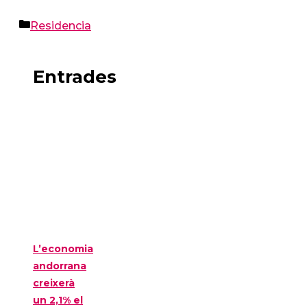
Categories
Residencia
Entrades
L’economia
andorrana
creixerà
un 2,1% el