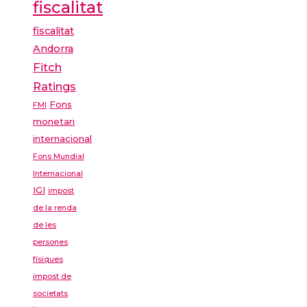
fiscalitat
fiscalitat
Andorra
Fitch
Ratings
Fons
FMI
monetari
internacional
Fons Mundial
Internacional
IGI
impost
de la renda
de les
persones
físiques
impost de
societats