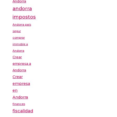
Andorra
andorra
impostos
Andorra país
segur
comprar
immoble a
Andorra
Crear
empresa a
Andorra
Crear
empresa
en
Andorra
finances
fiscalidad