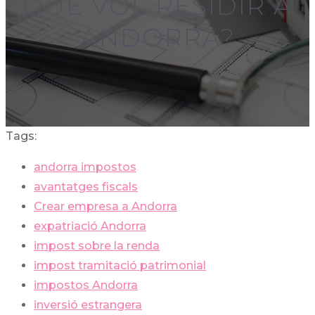
QUE VOL RESIDIR A
ANDORRA?
Tags:
andorra impostos
avantatges fiscals
Crear empresa a Andorra
expatriació Andorra
impost sobre la renda
impost tramitació patrimonial
impostos Andorra
inversió estrangera