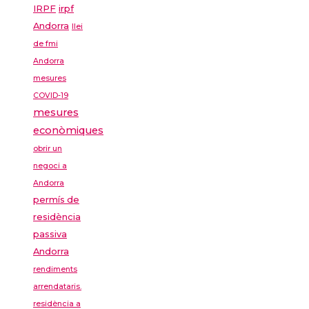
IRPF
irpf
Andorra
llei
de fmi
Andorra
mesures
COVID-19
mesures
econòmiques
obrir un
negoci a
Andorra
permís de
residència
passiva
Andorra
rendiments
arrendataris.
residència a