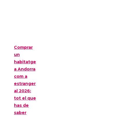
Comprar
un
habitatge
a Andorra
com a
estranger
al 2026:
tot el que
has de
saber