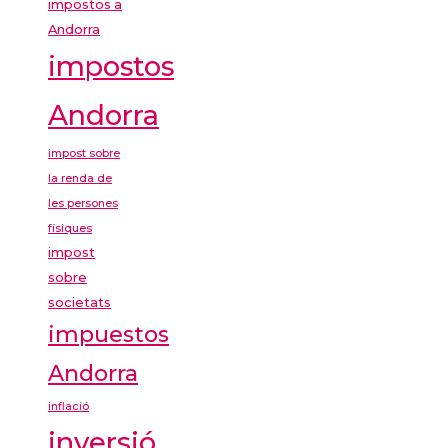
impostos a
Andorra
impostos
Andorra
impost sobre
la renda de
les persones
físiques
impost
sobre
societats
impuestos
Andorra
inflació
inversió