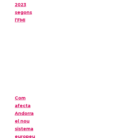
2023
segons
l’FMI
Com
afecta
Andorra
el nou
sistema
europeu