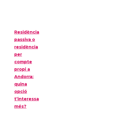
Residència
passiva o
residència
per
compte
propi a
Andorra:
quina
opció
t’interessa
més?