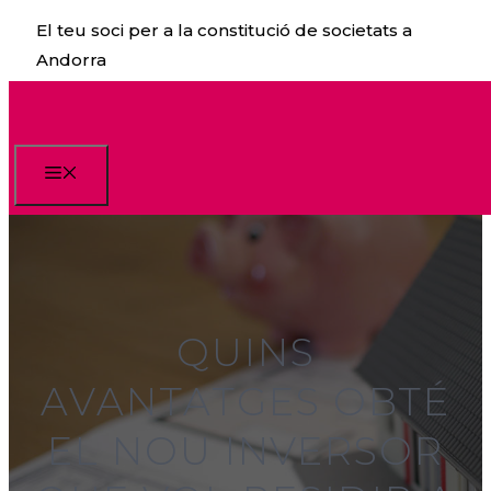
Vés
El teu soci per a la constitució de societats a
al
Andorra
contingut
Menu
QUINS
AVANTATGES OBTÉ
EL NOU INVERSOR