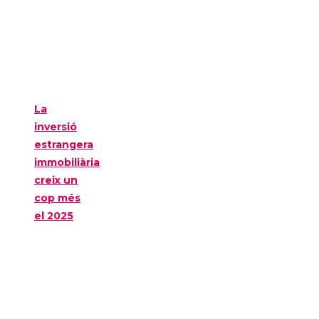
La
inversió
estrangera
immobiliària
creix un
cop més
el 2025